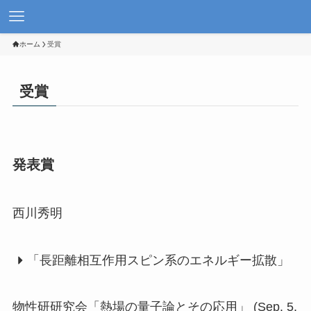
ホーム
受賞
受賞
発表賞
西川秀明
「長距離相互作用スピン系のエネルギー拡散」
物性研研究会「熱場の量子論とその応用」 (Sep. 5,