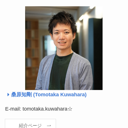
桑原知剛 (Tomotaka Kuwahara)
E-mail: tomotaka.kuwahara☆
紹介ページ